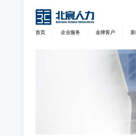
首页
企业服务
金牌客户
新